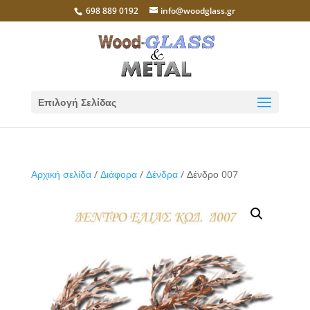
698 889 0192
info@woodglass.gr
Επιλογή Σελίδας
Αρχική σελίδα
/
Διάφορα
/
Δένδρα
/ Δένδρο 007