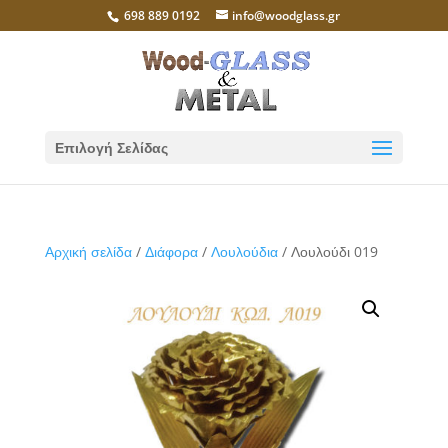
698 889 0192
info@woodglass.gr
Επιλογή Σελίδας
Αρχική σελίδα
/
Διάφορα
/
Λουλούδια
/ Λουλούδι 019